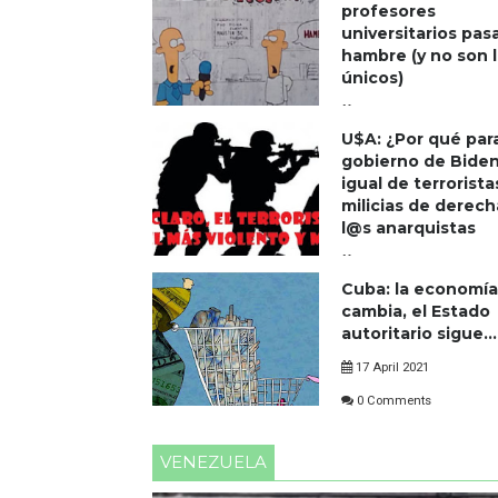
profesores
universitarios pas
hambre (y no son 
únicos)
17 April 2021
U$A: ¿Por qué para
0 Comments
gobierno de Bide
igual de terrorista
milicias de derech
l@s anarquistas
17 April 2021
Cuba: la economía
0 Comments
cambia, el Estado
autoritario sigue...
17 April 2021
0 Comments
VENEZUELA