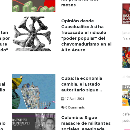
meses
10 April 2021
Opinión desde
0 Comments
Guasdualito: Así ha
ntan
fracasado el ridículo
[ana
a por
"poder popular" del
“La a
pure
chavomadurismo en el
ado"
Alto Apure
05 April 2021
0 Comments
atrib
Cuba: la economía
ual
cambia, el Estado
dio
autoritario sigue...
17 April 2021
0 Comments
defe
Colombia: Sigue
pudo
elo
masacre de militantes
no
sociales. Asesinada