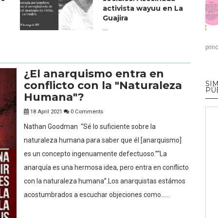
activista wayuu en La
Guajira
06 April 2021
prin
0 Comments
¿El anarquismo entra en
conflicto con la "Naturaleza
SI
PÚ
Humana"?
18 April 2021
0 Comments
Nathan Goodman “Sé lo suficiente sobre la
naturaleza humana para saber que él [anarquismo]
es un concepto ingenuamente defectuoso.”“La
anarquía es una hermosa idea, pero entra en conflicto
con la naturaleza humana”.Los anarquistas estámos
acostumbrados a escuchar objeciones como......