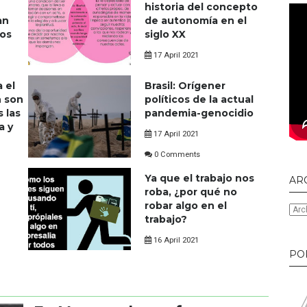
historia del concepto
an
de autonomía en el
los
siglo XX
17 April 2021
0 Comments
 el
Brasil: Orígener
n son
políticos de la actual
s las
pandemia-genocidio
a y
17 April 2021
0 Comments
Ya que el trabajo nos
AR
roba, ¿por qué no
robar algo en el
trabajo?
16 April 2021
PO
0 Comments