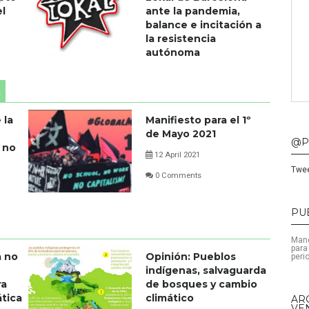
l
ante la pandemia,
balance e incitación a
la resistencia
autónoma
12 April 2021
A
0 Comments
 la
Manifiesto para el 1º
de Mayo 2021
@P
 no
12 April 2021
Twee
0 Comments
PU
Mand
para
a no
Opinión: Pueblos
peri
indígenas, salvaguarda
ra
de bosques y cambio
tica
climático
AR
VE