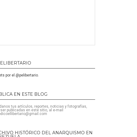
ELIBERTARIO
ts por el @pelibertario.
BLICA EN ESTE BLOG
anos tus artículos, reportes, noticias y fotografías,
 ser publicadas en este sitio, al e-mail
odicoellibertario@gmail.com
CHIVO HISTÓRICO DEL ANARQUISMO EN
NEZUELA