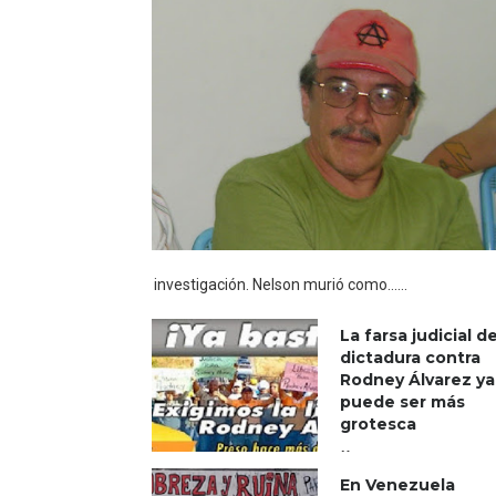
investigación. Nelson murió como......
La farsa judicial de
dictadura contra
Rodney Álvarez ya
puede ser más
grotesca
18 April 2021
En Venezuela
0 Comments