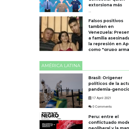
extorsiona más
16 April 2021
Falsos positivos
0 Comments
tambien en
Venezuela: Prese
a familia asesinad
la represión en A
como "grupo arm
08 April 2021
AMÉRICA LATINA
0 Comments
Brasil: Orígener
políticos de la act
pandemia-genoci
17 April 2021
0 Comments
Peru: entre el
conflictuado mod
neoliberal y la ma