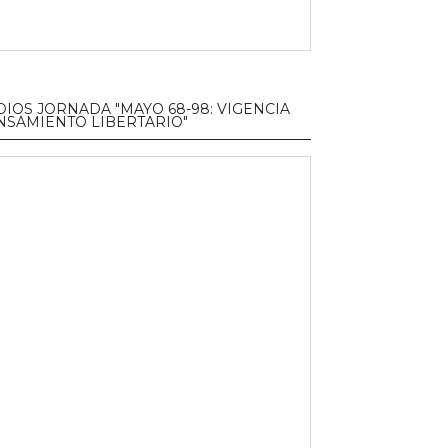
DIOS JORNADA "MAYO 68-98: VIGENCIA
NSAMIENTO LIBERTARIO"