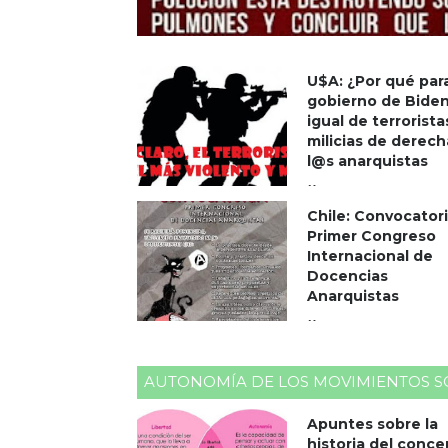
U$A: ¿Por qué para
gobierno de Bide
igual de terrorista
milicias de derech
l@s anarquistas
17 April 2021
Chile: Convocatori
0 Comments
Primer Congreso
Internacional de
Docencias
Anarquistas
15 April 2021
0 Comments
AUTONOMÍA DE LOS MOVIMIENTOS S
Apuntes sobre la
historia del conc