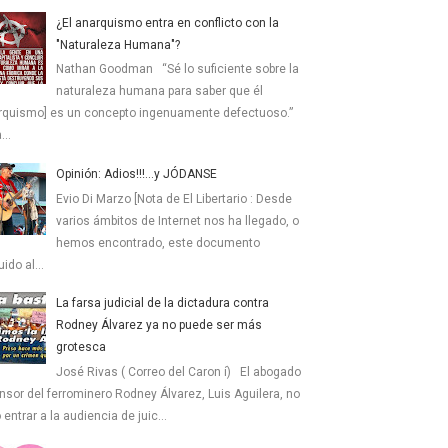
¿El anarquismo entra en conflicto con la
"Naturaleza Humana"?
Nathan Goodman “Sé lo suficiente sobre la
naturaleza humana para saber que él
rquismo] es un concepto ingenuamente defectuoso.”
...
Opinión: Adios!!!...y JÓDANSE
Evio Di Marzo [Nota de El Libertario : Desde
varios ámbitos de Internet nos ha llegado, o
hemos encontrado, este documento
uido al...
La farsa judicial de la dictadura contra
Rodney Álvarez ya no puede ser más
grotesca
José Rivas ( Correo del Caron í) El abogado
nsor del ferrominero Rodney Álvarez, Luis Aguilera, no
 entrar a la audiencia de juic...