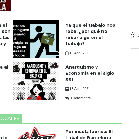
 el
Ya que el trabajo nos
n son
roba, ¿por qué no
AU
s las
robar algo en el
PE
a y
trabajo?
16 April 2021
0 Comments
a al
Anarquismo y
Economía en el siglo
XXI
13 April 2021
0 Comments
OCIALES
Península Ibérica: El
epto
Lokal de Barcelona