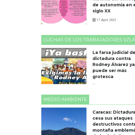
de autonomía en e
siglo XX
17 April 2021
0 Comments
LUCHAS DE LOS TRABAJADORES VZL
La farsa judicial de
dictadura contra
Rodney Álvarez ya
puede ser más
grotesca
18 April 2021
0 Comments
MEDIO AMBIENTE
Caracas: Dictadur
cesa sus ataques
destructivos cont
montaña emblemá